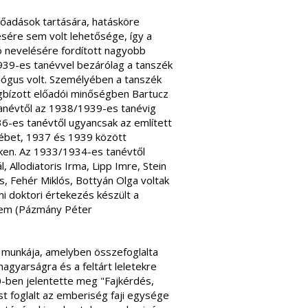
őadások tartására, hatásköre
ésére sem volt lehetősége, így a
ó nevelésére fordított nagyobb
939-es tanévvel bezárólag a tanszék
ológus volt. Személyében a tanszék
gbízott előadói minőségben Bartucz
tanévtől az 1938/1939-es tanévig
-es tanévtől ugyancsak az említett
ébet, 1937 és 1939 között
zéken. Az 1933/1934-es tanévtől
Allodiatoris Irma, Lipp Imre, Stein
, Fehér Miklós, Bottyán Olga voltak
mi doktori értekezés készült a
etem (Pázmány Péter
munkája, amelyben összefoglalta
agyarságra és a feltárt leletekre
0-ben jelentette meg "Fajkérdés,
t foglalt az emberiség faji egysége