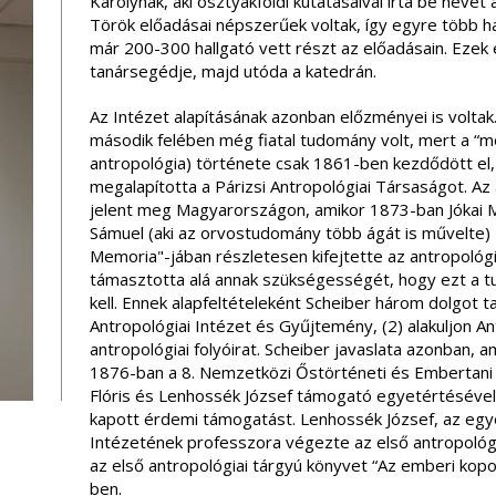
Károlynak, aki osztyákföldi kutatásaival írta be nevét
Török előadásai népszerűek voltak, így egyre több ha
már 200-300 hallgató vett részt az előadásain. Ezek 
tanársegédje, majd utóda a katedrán.
Az Intézet alapításának azonban előzményei is voltak
második felében még fiatal tudomány volt, mert a “mo
antropológia) története csak 1861-ben kezdődött el,
megalapította a Párizsi Antropológiai Társaságot. A
jelent meg Magyarországon, amikor 1873-ban Jókai M
Sámuel (aki az orvostudomány több ágát is művelte) T
Memoria"-jában részletesen kifejtette az antropológi
támasztotta alá annak szükségességét, hogy ezt a 
kell. Ennek alapfeltételeként Scheiber három dolgot ta
Antropológiai Intézet és Gyűjtemény, (2) alakuljon An
antropológiai folyóirat. Scheiber javaslata azonban,
1876-ban a 8. Nemzetközi Őstörténeti és Embertan
Flóris és Lenhossék József támogató egyetértésével
kapott érdemi támogatást. Lenhossék József, az eg
Intézetének professzora végezte az első antropológi
az első antropológiai tárgyú könyvet “Az emberi kop
ben.