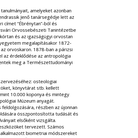
 tanulmányait, amelyeket azonban
ndrassik Jenő tanársegédje lett az
i címet “Ébrénytan”-ból és
zsvári Orvossebészeti Tanintézetbe
a kórtan és az igazságügyi orvostan
nyegyetem megalapításakor 1872-
 az orvoskaron. 1878-ban a párizsi
fel az érdeklődése az antropológia
 jelentek meg a Természettudományi
szervezéséhez: osteologiai
et, könyvtárat stb. kellett
mint 10.000 koponya és mintegy
ropológiai Múzeum anyagát.
s feldolgozására, részben az újonnan
ldására összpontosította tudását és
dványait elsőként vizsgálta.
őeszközöket tervezett. Számos
 alkalmazott biometriai módszereket