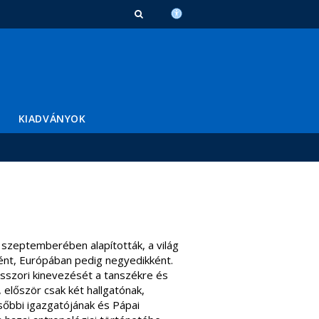
KIADVÁNYOK
szeptemberében alapították, a világ
ént, Európában pedig negyedikként.
sszori kinevezését a tanszékre és
először csak két hallgatónak,
ésőbbi igazgatójának és Pápai