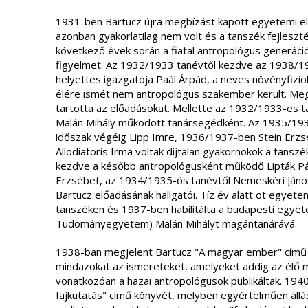
1931-ben Bartucz újra megbízást kapott egyetemi el
azonban gyakorlatilag nem volt és a tanszék fejleszt
következő évek során a fiatal antropológus generáci
figyelmet. Az 1932/1933 tanévtől kezdve az 1938/1
helyettes igazgatója Paál Árpád, a neves növényfizi
élére ismét nem antropológus szakember került. Me
tartotta az előadásokat. Mellette az 1932/1933-es 
Malán Mihály működött tanársegédként. Az 1935/1936
időszak végéig Lipp Imre, 1936/1937-ben Stein Erzs
Allodiatoris Irma voltak díjtalan gyakornokok a tans
kezdve a később antropológusként működő Lipták Pál, 
Erzsébet, az 1934/1935-ös tanévtől Nemeskéri János
Bartucz előadásának hallgatói. Tíz év alatt öt egyete
tanszéken és 1937-ben habilitálta a budapesti egy
Tudományegyetem) Malán Mihályt magántanárává.
1938-ban megjelent Bartucz "A magyar ember" című 
mindazokat az ismereteket, amelyeket addig az élő m
vonatkozóan a hazai antropológusok publikáltak. 194
fajkutatás" című könyvét, melyben egyértelműen állás