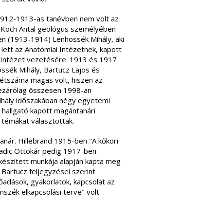
 1912-1913-as tanévben nem volt az
g Koch Antal geológus személyében
en (1913-1914) Lenhossék Mihály, aki
lett az Anatómiai Intézetnek, kapott
 Intézet vezetésére. 1913 és 1917
ssék Mihály, Bartucz Lajos és
 létszáma magas volt, hiszen az
ezárólag összesen 1998-an
Mihály időszakában négy egyetemi
 hallgató kapott magántanári
 témákat választottak.
nár. Hillebrand 1915-ben "A kőkori
Kadic Ottokár pedig 1917-ben
készített munkája alapján kapta meg
 Bartucz feljegyzései szerint
lőadások, gyakorlatok, kapcsolat az
anszék elkapcsolási terve" volt