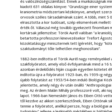
és valószínűségszámítást. Ennek a munkásságnak mi
kiadott 631 oldalas könyve: "Grundzüge einer system
kraniometria módszertani kézikönyve, amelyet szerz
orvosok széles társadalmának szánt. A több, mint 5
elriasztotta a kor tudósait, szép elismerések mellett 
érték őt. Válaszul még tovább igyekezett finomítani mó
kortársak jellemzése: Török Aurél valóban "a kraniológ
betartotta professzori kinevezésekor Trefort Ágoston
közoktatásügyi miniszternek tett ígéretét, hogy "köt
szaktudományt tőle telhetően meghonosítani".
1882-ben indította el Török Aurél nagy reményekkel 
szakfolyóiratot, amely első évfolyamának mind a 16 ta
azonban érdeklődés híján csupán egyetlen kötetet él
indította újra a folyóiratot 1923-ban, és 1939-ig nég
újabb folytatást az 1953/54-ben induló Biológiai Köz
jelentette, amely négy év után önálló "Anthropologia
meg. Az érdem Malán Mihály professzoré volt, aki n
lapot. 1966-ban Nemeskéri János és Eiben Ottó vette
től kezdve az akkori szerkesztőnek, Eiben Ottónak s
tennie a folyóiratot, anélkül persze, hogy a biológia
tudomány" jellege a legkisebb mértékben is háttérbe 