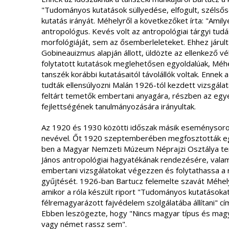
"Tudományos kutatások süllyedése, elfogult, szélsőség
kutatás irányát. Méhelyről a következőket írta: "Amil
antropológus. Kevés volt az antropológiai tárgyi tud
morfológiáját, sem az ősemberleleteket. Ehhez járult
Gobineauizmus alapján állott, üldözte az ellenkező 
folytatott kutatások meglehetősen egyoldalúak, Méhe
tanszék korábbi kutatásaitól távolállók voltak. Ennek
tudták ellensúlyozni Malán 1926-tól kezdett vizsgálat
feltárt temetők embertani anyagára, részben az egye
fejlettségének tanulmányozására irányultak.
Az 1920 és 1930 közötti időszak másik eseménysor
nevével. Őt 1920 szeptemberében megfosztották egy
ben a Magyar Nemzeti Múzeum Néprajzi Osztálya te
János antropológiai hagyatékának rendezésére, valam
embertani vizsgálatokat végezzen és folytathassa a ré
gyűjtését. 1926-ban Bartucz felemelte szavát Méhely 
amikor a róla készült riport "Tudományos kutatásokat
félremagyarázott fajvédelem szolgálatába állítani" c
Ebben leszögezte, hogy "Nincs magyar típus és magy
vagy német rassz sem".