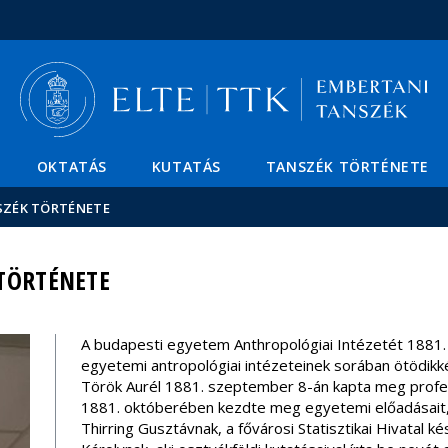
Események
ELTE a
Hírek
sajtóban
OKTATÁS
KUTATÁS
TANSZÉK TÖRTÉNETE
ZÉK TÖRTÉNETE
 TÖRTÉNETE
A budapesti egyetem Anthropológiai Intézetét 1881. 
egyetemi antropológiai intézeteinek sorában ötödikk
Török Aurél 1881. szeptember 8-án kapta meg profe
1881. októberében kezdte meg egyetemi előadásait, 
Thirring Gusztávnak, a fővárosi Statisztikai Hivatal k