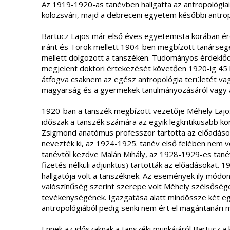
Az 1919-1920-as tanévben hallgatta az antropológiai
kolozsvári, majd a debreceni egyetem későbbi antro
Bartucz Lajos már első éves egyetemista korában ér
iránt és Török mellett 1904-ben megbízott tanársegé
mellett dolgozott a tanszéken. Tudományos érdeklőd
megjelent doktori értekezését követően 1920-ig 45
átfogva csaknem az egész antropológia területét vagy 
magyarság és a gyermekek tanulmányozásáról vagy a
1920-ban a tanszék megbízott vezetője Méhely Lajos
időszak a tanszék számára az egyik legkritikusabb ko
Zsigmond anatómus professzor tartotta az előadáso
nevezték ki, az 1924-1925. tanév első felében nem vo
tanévtől kezdve Malán Mihály, az 1928-1929-es tanév
fizetés nélküli adjunktus) tartották az előadásokat.
hallgatója volt a tanszéknek. Az események ily módo
valószínűség szerint szerepe volt Méhely szélsősége
tevékenységének. Igazgatása alatt mindössze két eg
antropológiából pedig senki nem ért el magántanári m
Ennek az időszaknak a tanszéki munkájáról Bartucz a 