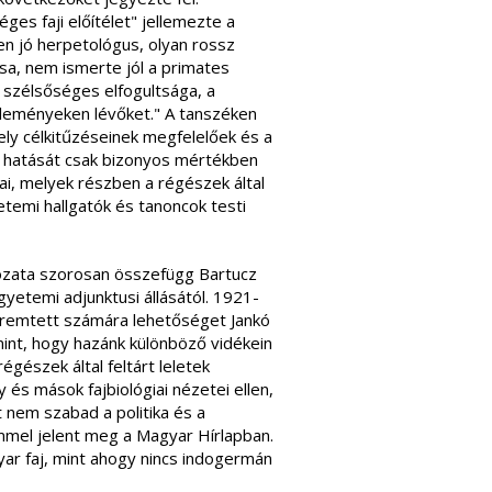
es faji előítélet" jellemezte a
yen jó herpetológus, olyan rossz
ása, nem ismerte jól a primates
 szélsőséges elfogultsága, a
véleményeken lévőket." A tanszéken
ly célkitűzéseinek megfelelőek és a
 a hatását csak bizonyos mértékben
ai, melyek részben a régészek által
temi hallgatók és tanoncok testi
ozata szorosan összefügg Bartucz
etemi adjunktusi állásától. 1921-
remtett számára lehetőséget Jankó
int, hogy hazánk különböző vidékein
gészek által feltárt leletek
és mások fajbiológiai nézetei ellen,
 nem szabad a politika és a
ímmel jelent meg a Magyar Hírlapban.
ar faj, mint ahogy nincs indogermán