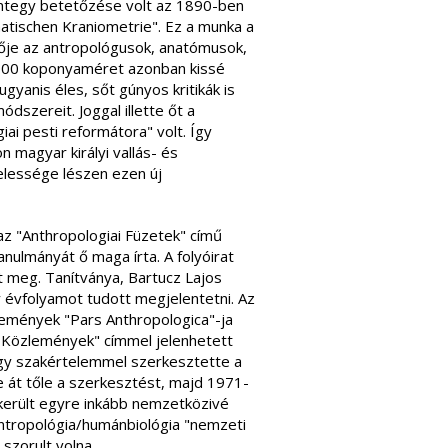
ntegy betetőzése volt az 1890-ben
atischen Kraniometrie". Ez a munka a
ője az antropológusok, anatómusok,
 000 koponyaméret azonban kissé
ugyanis éles, sőt gúnyos kritikák is
dszereit. Joggal illette őt a
iai pesti reformátora" volt. Így
 magyar királyi vallás- és
elessége lészen ezen új
az "Anthropologiai Füzetek" című
nulmányát ő maga írta. A folyóirat
t meg. Tanítványa, Bartucz Lajos
y évfolyamot tudott megjelentetni. Az
lemények "Pars Anthropologica"-ja
i Közlemények" címmel jelenhetett
agy szakértelemmel szerkesztette a
 át tőle a szerkesztést, majd 1971-
ikerült egyre inkább nemzetközivé
i antropológia/humánbiológia "nemzeti
szorult volna.