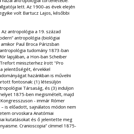
 a hazai antropológiai történetébe.
llgatója lett. Az 1900-as évek elején
egyike volt Bartucz Lajos, későbbi
. Az antropológia a 19. század
dern” antropológia (biológiai
 amikor Paul Broca Párizsban
z antropológia tudomány 1873-ban
ór lapjában, a Hon-ban Scheiber
refort miniszterhez írott "Pro
a jelentőségét, érvekkel
tudományágat hazánkban is művelni
rtott fontosnak: (1) létesüljön
tropológiai Társaság, és (3) induljon
 amelyet 1875-ben megismételt, majd
i Kongresszuson - immár Rómer
 – is előadott, sajnálatos módon nem
yetem orvoskara Anatómiai
ai kutatásokat és ő jelentette meg
onyaisme. Cranioscopia” címmel 1875-