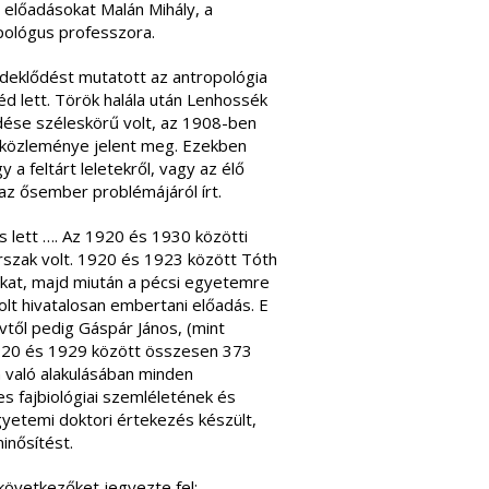
 előadásokat Malán Mihály, a
pológus professzora.
deklődést mutatott az antropológia
d lett. Török halála után Lenhossék
ése széleskörű volt, az 1908-ben
 közleménye jelent meg. Ezekben
a feltárt leletekről, vagy az élő
z ősember problémájáról írt.
 lett …. Az 1920 és 1930 közötti
rszak volt. 1920 és 1923 között Tóth
kat, majd miután a pécsi egyetemre
lt hivatalosan embertani előadás. E
től pedig Gáspár János, (mint
 1920 és 1929 között összesen 373
n való alakulásában minden
s fajbiológiai szemléletének és
yetemi doktori értekezés készült,
inősítést.
következőket jegyezte fel: