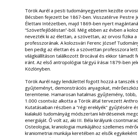
Török Aurél a pesti tudományegyetem kezdte orvosi
Bécsben fejezett be 1867-ben. Visszatérve Pestre Je
Élettani Intézetben, majd 1869-ben nyert magántanár
“Szövetfejlődéstan”-ból. Még ebben az évben a kolo
nevezték ki az élettan, a szövettan, az orvosi fizika 
professzorának. A kolozsvári Ferenc József Tudomá
ben pedig az élettan és a szövettan professzora lett
világkiállításon találkozott Brocával és ekkor támadt 
iránt. Az első antropológiai tárgyú írásai 1879-ben
Közlönyben.
Török Aurél nagy lendülettel fogott hozzá a tanszék 
gyűjteményt, demonstrációs anyagokat, mérőeszközök
teremtenie. Hamarosan hatalmas gyűjtemény, több, 
1.000 csontváz alkotta a Török által tervezett Anth
Kutatásaiban részben a "régi ereklyék" gyűjtésére é
kialakuló tudományág módszertani kérdéseinek mego
energiáját. Ő volt az, aki III. Béla királyunk csontmara
Osteologiai, kraniologiai munkájához szellemes mér
kraniometriai munkája keretében az elsők egyikeként