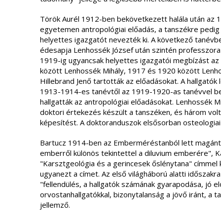
Török Aurél 1912-ben bekövetkezett halála után az
egyetemen antropológiai előadás, a tanszékre pedi
helyettes igazgatót nevezték ki. A következő tanévb
édesapja Lenhossék József után szintén professzora 
1919-ig ugyancsak helyettes igazgatói megbízást az
között Lenhossék Mihály, 1917 és 1920 között Lenho
Hillebrand Jenő tartották az előadásokat. A hallgatók
1913-1914-es tanévtől az 1919-1920-as tanévvel b
hallgatták az antropológiai előadásokat. Lenhossék 
doktori értekezés készült a tanszéken, és három volt
képesítést. A doktoranduszok elsősorban osteologiai
Bartucz 1914-ben az Emberméréstanból lett magánta
emberről különös tekintettel a diluvium emberére", 
"Karsztgeológia és a gerincesek őslénytana" címmel 
ugyanezt a címet. Az első világháború alatti időszakra
"fellendülés, a hallgatók számának gyarapodása, jó e
orvostanhallgatókkal, bizonytalanság a jövő iránt, a t
jellemző.