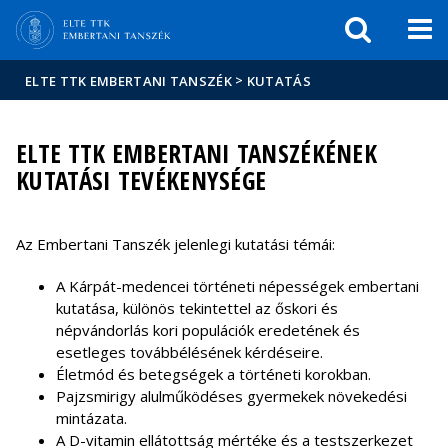
Események
ELTE a
Hírek
sajtóban
>
ELTE TTK EMBERTANI TANSZÉK
KUTATÁS
ELTE TTK EMBERTANI TANSZÉKÉNEK
KUTATÁSI TEVÉKENYSÉGE
Az Embertani Tanszék jelenlegi kutatási témái:
A Kárpát-medencei történeti népességek embertani
kutatása, különös tekintettel az őskori és
népvándorlás kori populációk eredetének és
esetleges továbbélésének kérdéseire.
Életmód és betegségek a történeti korokban.
Pajzsmirigy alulműködéses gyermekek növekedési
mintázata.
A D-vitamin ellátottság mértéke és a testszerkezet