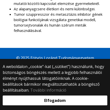
mutatói közötti kapcsolat elemzése gyermekeknél.
Az alapanyagcsere életkori és nemi különbségei.
Tumor szuppresszor és metasztázis inhibitor gének
biológiai funkciójának vizsgálata genetikai modell,
tumorsejtvonalak és humán szérum minták
felhasználásával.
© 2025 Eötvös Loránd Tudományegyetem
Minden jog fenntartva.
A weboldalon „cookie”-kat („sütiket”) használunk, hogy
1053 Budapest, Egyetem tér 1–3.
biztonságos böngészés mellett a legjobb felhasználói
Központi telefonszám: +36 1 411 6500
élményt nyújthassuk látogatóinknak. A cookie-
Webfejlesztés:
beállítások bármikor megváltoztathatók a böngésző
beállításaiban.
További információ
Elfogadom