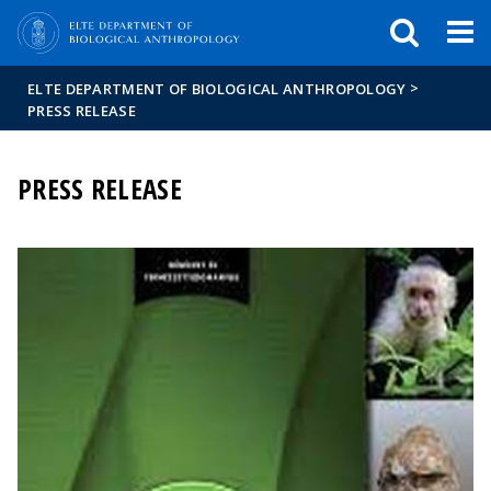
FIXME:token.header.mai
FIXME:token.header.cal
FIXME:token.header.abou
>
ELTE DEPARTMENT OF BIOLOGICAL ANTHROPOLOGY
PRESS RELEASE
PRESS RELEASE