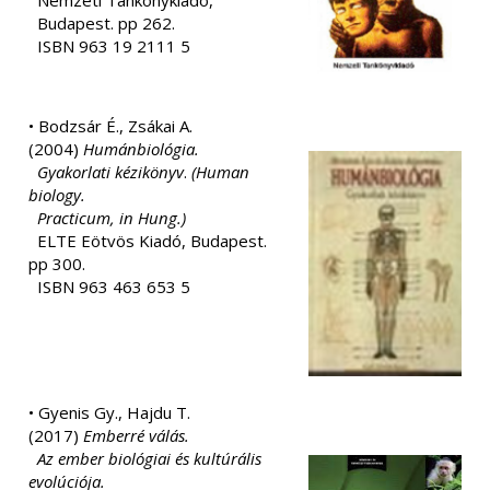
Nemzeti Tankönykiadó,
Budapest. pp 262.
ISBN 963 19 2111 5
• Bodzsár É., Zsákai A.
(2004)
Humánbiológia.
Gyakorlati kézikönyv
.
(Human
biology.
Practicum, in Hung.)
ELTE Eötvös Kiadó, Budapest.
pp 300.
ISBN 963 463 653 5
• Gyenis Gy., Hajdu T.
(2017)
Emberré válás.
Az ember biológiai és kultúrális
evolúciója.