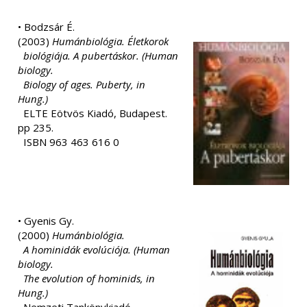
• Bodzsár É.
(2003)
Humánbiológia. Életkorok
biológiája. A pubertáskor. (Human
biology.
Biology of ages. Puberty, in
Hung.)
ELTE Eötvös Kiadó, Budapest.
pp 235.
ISBN 963 463 616 0
• Gyenis Gy.
(2000)
Humánbiológia.
A hominidák evolúciója. (Human
biology.
The evolution of hominids, in
Hung.)